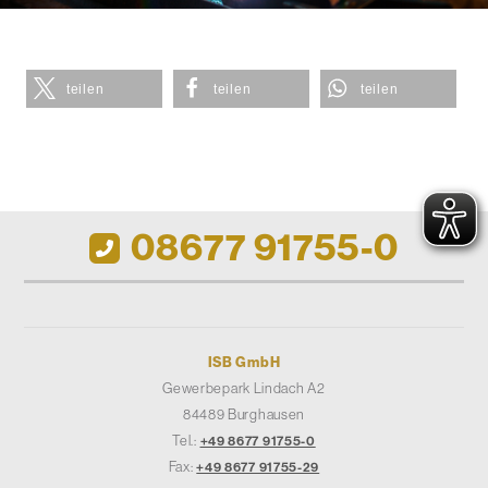
teilen
teilen
teilen
08677 91755-0
ISB GmbH
Gewerbepark Lindach A2
84489 Burghausen
Tel.:
+49 8677 91755-0
Fax:
+49 8677 91755-29