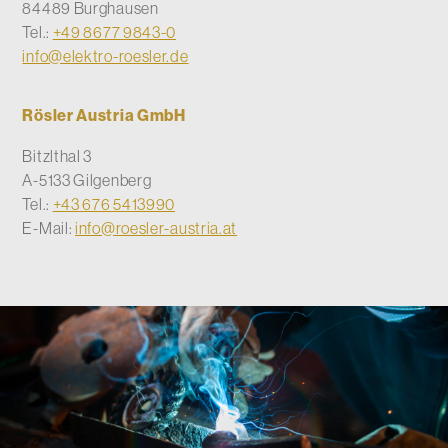
84489 Burghausen
Tel.:
+49 8677 9843-0
info@elektro-roesler.de
Rösler Austria GmbH
Bitzlthal 3
A-5133 Gilgenberg
Tel.:
+43 676 5413990
E-Mail:
info@roesler-austria.at