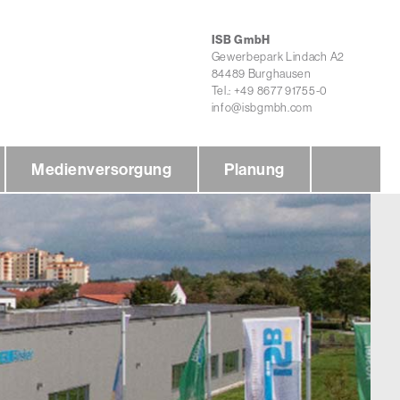
ISB GmbH
Gewerbepark Lindach A2
84489 Burghausen
Tel.: +49 8677 91755-0
info@isbgmbh.com
Medienversorgung
Planung