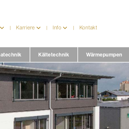
Karriere
Info
Kontakt
matechnik
Kältetechnik
Wärmepumpen