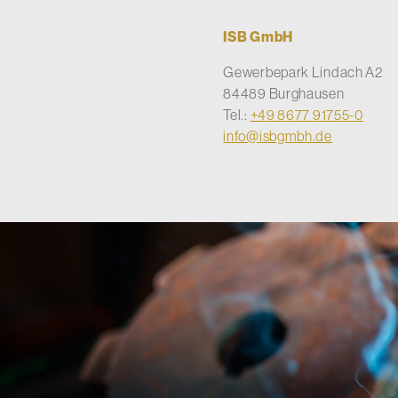
ISB GmbH
Gewerbepark Lindach A2
84489 Burghausen
Tel.:
+49 8677 91755-0
info@isbgmbh.de