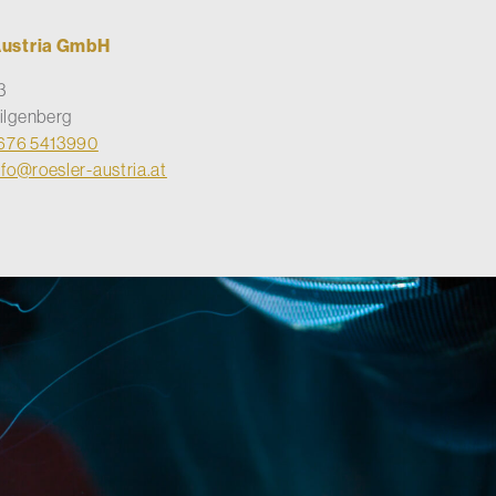
Austria GmbH
3
ilgenberg
676 5413990
nfo@roesler-austria.at