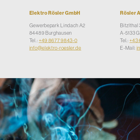
Elektro Rösler GmbH
Rösler 
Gewerbepark Lindach A2
Bitzlthal 
84489 Burghausen
A-5133 G
Tel.:
+49 8677 9843-0
Tel.:
+43 
info@elektro-roesler.de
E-Mail:
i