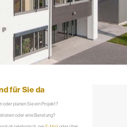
nd für Sie da
 oder planen Sie ein Projekt?
ationen oder eine Beratung?
gal ob telefonisch, per
E-Mail
oder über